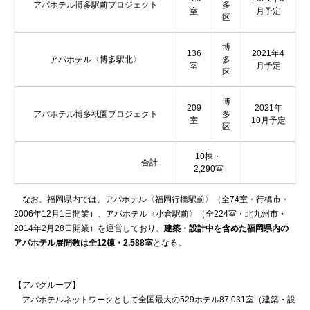
アパホテル博多駅前プロジェクト
多
室
月予定
区
博
136
2021年4
アパホテル〈博多駅北〉
多
室
月予定
区
博
209
2021年
アパホテル博多祇園プロジェクト
多
室
10月予定
区
10棟・
合計
2,290室
なお、福岡県内では、アパホテル〈福岡行橋駅前〉（全74室・行橋市・
2006年12月1日開業）、アパホテル〈小倉駅前〉（全224室・北九州市・
2014年2月28日開業）を運営しており、
建築・設計中を含めた福岡県内の
アパホテル展開数は全12棟・2,588室
となる。
【アパグループ】
アパホテルネットワークとして全国最大の529ホテル87,031室（建築・設