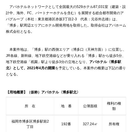
アパホテルネットワークとして全国最大の529ホテル87,031室（建築・設
計中、海外、FC、パートナーホテルを含む）を展開する総合都市開発のア
パグループ（本社：東京都港区赤坂3丁目2-3 代表：元谷外志雄）は、
「博多」駅周辺エリアにホテル開発用地を取得した。取得会社はアパホーム
株式会社となる。
本案件地は、「博多」駅の西側エリア（博多口（天神方面））に位置し、
JR各線、新幹線、地下鉄空港線などが乗り入れる「博多」駅から徒歩5分、
地下鉄空港線「祇園」駅より徒歩3分の立地となり、
アパホテル〈博多駅
北〉として、2021年4月の開業
を予定している。本案件の概要は下記の通り
となる。
【用地概要】（仮称）アパホテル〈博多駅北〉
権利の種
所 在
地 番
公簿面積
類
福岡市博多区博多駅前2
192番
327.24㎡
所有権
丁目