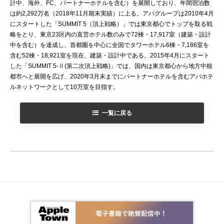
計中、海外、FC、パートナーホテルを含む）を展開しており、年間宿泊数
は約2,292万名（2018年11月期末実績）に上る。アパグループは2010年4月
にスタートした「SUMMIT 5（頂上戦略）」では東京都心でトップを取る戦
略をとり、東京23区内の直営ホテル数のみで72棟・17,917室（建築・設計
中を含む）を達成し、首都圏を中心に全国でタワーホテル6棟・7,186室を
含む52棟・18,921室を現在、建築・設計中である。2015年4月にスタート
した「SUMMIT 5-Ⅱ(第二次頂上戦略)」では、国内は東京都心から地方中核
都市へと展開を広げ、2020年3月末までにパートナーホテルを含むアパホテ
ルネットワークとして10万室を目指す。
一覧に戻る