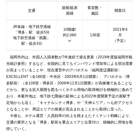
規模/延床
客室数・
交通
開業日
面積
施設
JR各線・地下鉄空港線
10階建/
2021年4
「博多」駅 徒歩5分
約2,060
136室
月
地下鉄空港線「祇園」
㎡
（予定）
駅・徒歩3分
福岡市内は、外国人入国者数が7年連続で過去更新（2019年度版福岡市観
光統計参照）するなど、全国的に見てもインバウンド増加等による宿泊需要
が高まっていることや、現在運営中のアパホテル〈福岡渡辺通駅前〉
EXCELLENT（全186室・中央区・2003年6月1日開業）、アパホテル〈博
多駅前〉（全109室・博多区・2006年12月1日開業）が高稼働であることな
どから、更なる拡大展開を図るべくホテル用地の取得検討を積極的に進めて
おり、本案件地は、地下鉄七隈線の延伸による2022年度開業予定の新駅予
定地からも近く、「キャナルシティ博多」や「天神エリア」へも好アクセス
となることや、周辺エリアの発展が見込まれることから取得に至った。
今後も、ホテル運営・人員効率の向上を踏まえたドミナント戦略により、
交通の要所となる「博多」駅前を重点エリアと位置付け、積極的に用地を取
得していく。