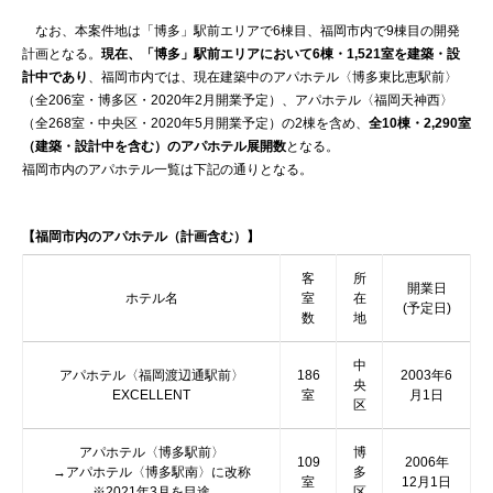
なお、本案件地は「博多」駅前エリアで6棟目、福岡市内で9棟目の開発
計画となる。
現在、「博多」駅前エリアにおいて6棟・1,521室を建築・設
計中であり
、福岡市内では、現在建築中のアパホテル〈博多東比恵駅前〉
（全206室・博多区・2020年2月開業予定）、アパホテル〈福岡天神西〉
（全268室・中央区・2020年5月開業予定）の2棟を含め、
全10棟・2,290室
（建築・設計中を含む）のアパホテル展開数
となる。
福岡市内のアパホテル一覧は下記の通りとなる。
【福岡市内のアパホテル（計画含む）】
客
所
開業日
ホテル名
室
在
(予定日)
数
地
中
アパホテル〈福岡渡辺通駅前〉
186
2003年6
央
EXCELLENT
室
月1日
区
アパホテル〈博多駅前〉
博
109
2006年
→アパホテル〈博多駅南〉に改称
多
室
12月1日
※2021年3月を目途
区