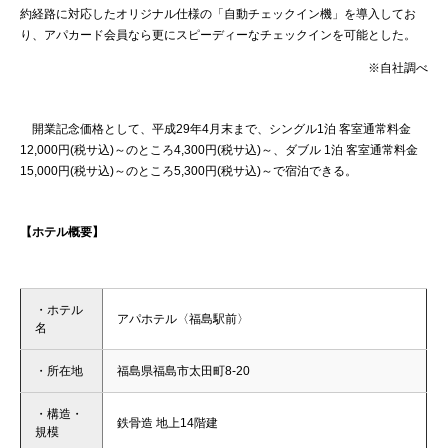
約経路に対応したオリジナル仕様の「自動チェックイン機」を導入してお
り、アパカード会員なら更にスピーディーなチェックインを可能とした。
※自社調べ
開業記念価格として、平成29年4月末まで、シングル1泊 客室通常料金
12,000円(税サ込)～のところ4,300円(税サ込)～、ダブル 1泊 客室通常料金
15,000円(税サ込)～のところ5,300円(税サ込)～で宿泊できる。
【ホテル概要】
・ホテル
アパホテル〈福島駅前〉
名
・所在地
福島県福島市太田町8-20
・構造・
鉄骨造 地上14階建
規模