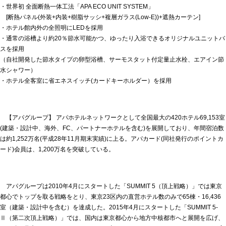
・世界初 全面断熱一体工法「APA ECO UNIT SYSTEM」
[断熱パネル(外装+内装+樹脂サッシ+複層ガラス(Low-E))+遮熱カーテン]
・ホテル館内外の全照明にLEDを採用
・通常の浴槽より約20％節水可能かつ、ゆったり入浴できるオリジナルユニットバ
スを採用
（自社開発した節水タイプの卵型浴槽、サーモスタット付定量止水栓、エアイン節
水シャワー）
・ホテル全客室に省エネスイッチ(カードキーホルダー）を採用
【アパグループ】 アパホテルネットワークとして全国最大の420ホテル69,153室
(建築・設計中、海外、FC、パートナーホテルを含む)を展開しており、年間宿泊数
は約1,252万名(平成28年11月期末実績)に上る。アパカード(同社発行のポイントカ
ード)会員は、1,200万名を突破している。
アパグループは2010年4月にスタートした「SUMMIT 5（頂上戦略）」では東京
都心でトップを取る戦略をとり、東京23区内の直営ホテル数のみで65棟・16,436
室（建築・設計中を含む）を達成した。2015年4月にスタートした「SUMMIT 5-
Ⅱ（第二次頂上戦略）」では、国内は東京都心から地方中核都市へと展開を広げ、