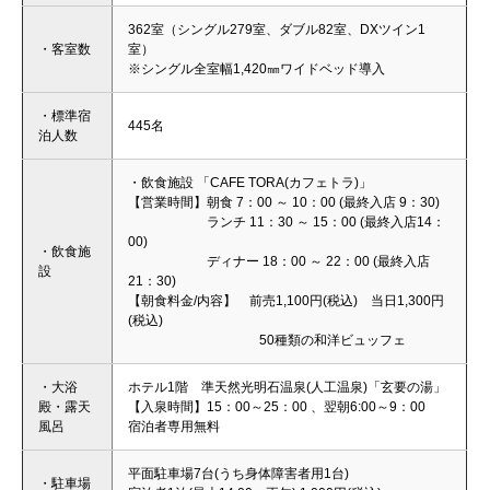
362室（シングル279室、ダブル82室、DXツイン1
・客室数
室）
※シングル全室幅1,420㎜ワイドベッド導入
・標準宿
445名
泊人数
・飲食施設 「CAFE TORA(カフェトラ)」
【営業時間】朝食 7：00 ～ 10：00 (最終入店 9：30)
ランチ 11：30 ～ 15：00 (最終入店14：
00)
・飲食施
ディナー 18：00 ～ 22：00 (最終入店
設
21：30)
【朝食料金/内容】 前売1,100円(税込) 当日1,300円
(税込)
50種類の和洋ビュッフェ
・大浴
ホテル1階 準天然光明石温泉(人工温泉)「玄要の湯」
殿・露天
【入泉時間】15：00～25：00 、翌朝6:00～9：00
風呂
宿泊者専用無料
平面駐車場7台(うち身体障害者用1台)
・駐車場