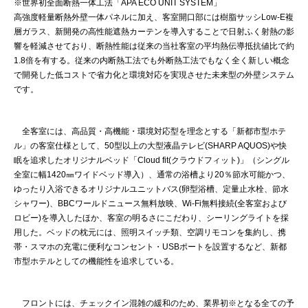
※世界初全面断熱一体工法「APA ECO UNIT SYSTEM」
高強度軽量断熱外壁一体パネルに加え、客室開口部には樹脂サッシLow-E複
層ガラス、新開発の高性能遮熱カーテンを導入することで日射ふく射熱の影
響を軽減させており、断熱性能は従来の当社客室の平均熱伝導抵抗値比で約
1.8倍を有する。従来の内断熱工法でも外断熱工法でもなく全く新しい概念
で開発した低コストで省力化と環境対応を実現させた未来型の外壁システム
です。
全客室には、高品質・高機能・環境対応型を理念とする「新都市型ホテ
ル」の客室仕様として、50型以上の大型液晶テレビ(SHARP AQUOS)や快
眠を追求したオリジナルベッド「Cloud fit(クラウドフィット)」（シングル
全室に幅1420㎜ワイドベッド導入）、通常の浴槽より20％節水可能かつ、
ゆったり入浴できるオリジナルユニットバス(卵型浴槽、定量止水栓、節水
シャワー)、BBCワールドニュース無料放映、Wi-Fi無料接続(全客室および
ロビー)を導入したほか、客室の明るさにこだわり、シーリングライトを採
用した。ベッドの枕元には、照明スイッチ類、空調リモコンを集約し、携
帯・スマホの充電に便利なコンセント・USBポートを設置するなど、新都
市型ホテルとしての機能性を追求している。
フロントには、チェックイン混雑の緩和のため、業界初※となる全ての予