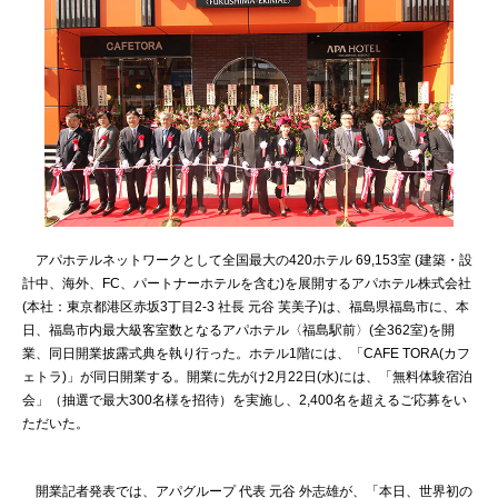
アパホテルネットワークとして全国最大の420ホテル 69,153室 (建築・設
計中、海外、FC、パートナーホテルを含む)を展開するアパホテル株式会社
(本社：東京都港区赤坂3丁目2‐3 社長 元谷 芙美子)は、福島県福島市に、本
日、福島市内最大級客室数となるアパホテル〈福島駅前〉(全362室)を開
業、同日開業披露式典を執り行った。ホテル1階には、「CAFE TORA(カフ
ェトラ)」が同日開業する。開業に先がけ2月22日(水)には、「無料体験宿泊
会」（抽選で最大300名様を招待）を実施し、2,400名を超えるご応募をい
ただいた。
開業記者発表では、アパグループ 代表 元谷 外志雄が、「本日、世界初の