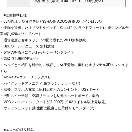
宿泊者1泊(最大14:00～正午) 1,000円(税込)
■全室標準仕様
・50型以上大型液晶テレビ(SHARP AQUOS) ※DXツインは60型
・快眠を追求したオリジナルベッド「Cloud fit(クラウドフィット)」※シングル全
室 幅1,420㎜ワイドベッド
・通信速度とセキュリティの面で優れたWi-Fi無料接続
・BBCワールドニュース 無料放映
・客室の明るさにこだわったシーリングライト
・高級羽毛布団(デュベ)
・ベッドとの相性を科学的に検証し、体圧分散に優れたオリジナル3Dメッシュま
くら
「Air Relax(エアーリラックス)」
・ハイグレードアメニティ(歯ブラシ、レザーなど)
・携帯、スマホの充電に便利な枕元のコンセント、USBポート
・照明スイッチ類、空調リモコンを枕元のヘッドボードに集約
・VODアパルームシアター (1泊1,000円で162タイトル以上見放題）
・ウォッシュレット(衛生面に配慮した壁付リモコンタイプ)
■エコへの取り組み