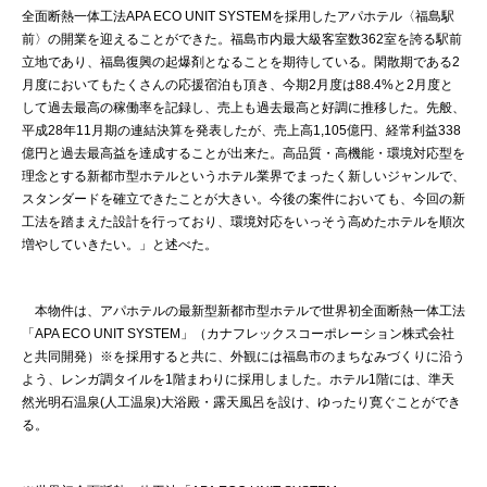
全面断熱一体工法APA ECO UNIT SYSTEMを採用したアパホテル〈福島駅
前〉の開業を迎えることができた。福島市内最大級客室数362室を誇る駅前
立地であり、福島復興の起爆剤となることを期待している。閑散期である2
月度においてもたくさんの応援宿泊も頂き、今期2月度は88.4%と2月度と
して過去最高の稼働率を記録し、売上も過去最高と好調に推移した。先般、
平成28年11月期の連結決算を発表したが、売上高1,105億円、経常利益338
億円と過去最高益を達成することが出来た。高品質・高機能・環境対応型を
理念とする新都市型ホテルというホテル業界でまったく新しいジャンルで、
スタンダードを確立できたことが大きい。今後の案件においても、今回の新
工法を踏まえた設計を行っており、環境対応をいっそう高めたホテルを順次
増やしていきたい。」と述べた。
本物件は、アパホテルの最新型新都市型ホテルで世界初全面断熱一体工法
「APA ECO UNIT SYSTEM」（カナフレックスコーポレーション株式会社
と共同開発）※を採用すると共に、外観には福島市のまちなみづくりに沿う
よう、レンガ調タイルを1階まわりに採用しました。ホテル1階には、準天
然光明石温泉(人工温泉)大浴殿・露天風呂を設け、ゆったり寛ぐことができ
る。