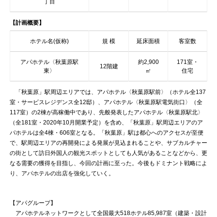
丁目
【計画概要】
ホテル名(仮称)
規 模
延床面積
客室数
アパホテル〈秋葉原駅
約2,900
171室・
12階建
東〉
㎡
住宅
「秋葉原」駅周辺エリアでは、アパホテル〈秋葉原駅前〉（ホテル全137
室・サービスレジデンス全12邸）、アパホテル〈秋葉原駅電気街口〉（全
117室）の2棟が高稼働中であり、先般発表したアパホテル〈秋葉原駅北〉
（全181室・2020年10月開業予定）を含め、「秋葉原」駅周辺エリアのア
パホテルは全4棟・606室となる。「秋葉原」駅は都心へのアクセスが至便
で、駅周辺エリアの再開発による発展が見込まれることや、サブカルチャー
の街として訪日外国人の観光スポットとしても人気があることなどから、更
なる需要の獲得を目指し、今回の計画に至った。今後もドミナント戦略によ
り、アパホテルの出店を強化していく。
【アパグループ】
アパホテルネットワークとして全国最大518ホテル85,987室（建築・設計