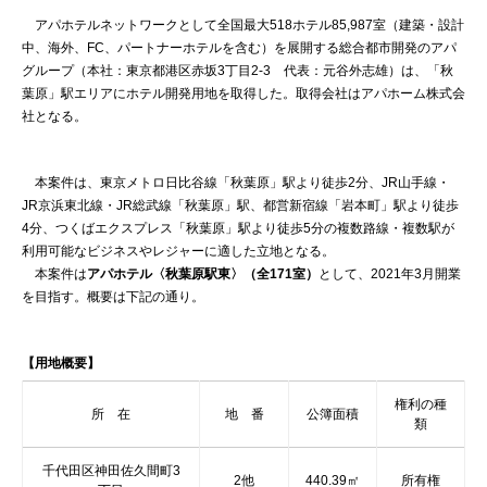
アパホテルネットワークとして全国最大518ホテル85,987室（建築・設計
中、海外、FC、パートナーホテルを含む）を展開する総合都市開発のアパ
グループ（本社：東京都港区赤坂3丁目2-3 代表：元谷外志雄）は、「秋
葉原」駅エリアにホテル開発用地を取得した。取得会社はアパホーム株式会
社となる。
本案件は、東京メトロ日比谷線「秋葉原」駅より徒歩2分、JR山手線・
JR京浜東北線・JR総武線「秋葉原」駅、都営新宿線「岩本町」駅より徒歩
4分、つくばエクスプレス「秋葉原」駅より徒歩5分の複数路線・複数駅が
利用可能なビジネスやレジャーに適した立地となる。
本案件は
アパホテル〈秋葉原駅東〉（全171室）
として、2021年3月開業
を目指す。概要は下記の通り。
【用地概要】
権利の種
所 在
地 番
公簿面積
類
千代田区神田佐久間町3
2他
440.39㎡
所有権