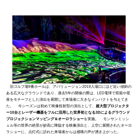
旧ゴルフ場9番ホールは、アパリュージョン2019入場口にほど近い傾斜の
ある広大なグラウンドであり、過去5年の開催の際は、LED電球で双龍や星
座をモチーフとした演出を展開して来場者に大きなインパクトを与えてき
た。 今シーズンは初めて映像投射型の演出として、
超大型プロジェクタ
ー10台とレーザー機器をフルに活用した世界初となる3Dによるグラウンド
プロジェクションマッピング＆オーロラショー
を実施。 モンサンミッシ
ェル等の世界の絶景が妙高に降臨する映像演出と、上空に展開されたオーロ
ラショーに、点灯式に訪れた来場者からは感嘆の声が湧き上がった。