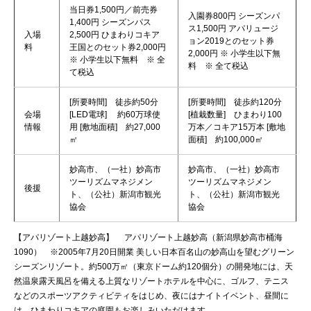
当日券1,500円／前売券
入園券800円 シーズンパ
1,400円 シーズンパス
ス1,500円 アパリュージ
入場
2,500円 ひまわりコキア
ョン2019とのセット券
料
王国とのセット券2,000円
2,000円 ※ 小学生以下無
※ 小学生以下無料 ※ 全
料 ※ 全て税込
て税込
[所要時間] 徒歩約50分
[所要時間] 徒歩約120分
会場
[LED電球] 約60万球使
[植栽数量] ひまわり100
情報
用 [敷地面積] 約27,000
万本／コキア15万本 [敷地
㎡
面積] 約100,000㎡
妙高市、（一社）妙高市
妙高市、（一社）妙高市
ツーリズムマネジメン
ツーリズムマネジメン
後援
ト、（公社）新潟市観光
ト、（公社）新潟市観光
協会
協会
【アパリゾート上越妙高】 アパリゾート上越妙高（新潟県妙高市桶海
1090） ※2005年7月20日開業 美しい日本百名山の妙高山を望むグリーン
シーズンリゾート。約500万㎡（東京ドーム約120個分）の開発地には、天
然温泉露天風呂を備える上質なリゾートホテルを中心に、ゴルフ、テニス
などのスポーツアクティビティをはじめ、夜にはナイトイベント、昼間に
は、ひまわりコキアの庭園もお楽しみいただけます。