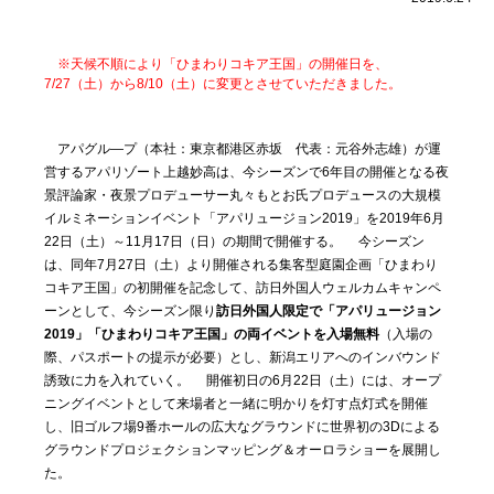
※天候不順により「ひまわりコキア王国」の開催日を、
7/27（土）から8/10（土）に変更とさせていただきました。
アパグル―プ（本社：東京都港区赤坂 代表：元谷外志雄）が運
営するアパリゾート上越妙高は、今シーズンで6年目の開催となる夜
景評論家・夜景プロデューサー丸々もとお氏プロデュースの大規模
イルミネーションイベント「アパリュージョン2019」を2019年6月
22日（土）～11月17日（日）の期間で開催する。 今シーズン
は、同年7月27日（土）より開催される集客型庭園企画「ひまわり
コキア王国」の初開催を記念して、訪日外国人ウェルカムキャンペ
ーンとして、今シーズン限り
訪日外国人限定で「アパリュージョン
2019」「ひまわりコキア王国」の両イベントを入場無料
（入場の
際、パスポートの提示が必要）とし、新潟エリアへのインバウンド
誘致に力を入れていく。 開催初日の6月22日（土）には、オープ
ニングイベントとして来場者と一緒に明かりを灯す点灯式を開催
し、旧ゴルフ場9番ホールの広大なグラウンドに世界初の3Dによる
グラウンドプロジェクションマッピング＆オーロラショーを展開し
た。