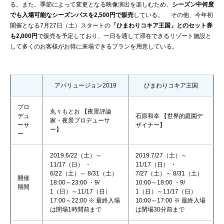
る。また、季節によって変更となる映像演出を楽しむため、
シーズン中何度
でも入場可能なシーズンパスを2,500円で販売
している。 その他、今年初
開催となる7月27日（土）スタートの
「ひまわりコキア王国」とのセット券
も2,000円
で販売を予定しており、一日を通して滞在できるリゾート施設と
して多くのお客様がお得に来場できるプランを用意している。
アパリュージョン2019
ひまわりコキア王国
プロ
丸々もとお 【夜景評論
デュ
石原和幸 【世界的庭園デ
家・夜景プロデューサ
ーサ
ザイナー】
ー】
ー
2019.6/22（土）～
2019.7/27（土）～
11/17（日） ・
11/17（日） ・
6/22（土）～ 8/31（土）
7/27（土）～ 8/31（土）
開催
18:00～23:00 ・9/
10:00～18:00 ・9/
期間
1（日）～11/17（日）
1（日）～11/17（日）
17:00～22:00 ※ 最終入場
10:00～17:00 ※ 最終入場
は閉場1時間前まで
は閉場30分前まで