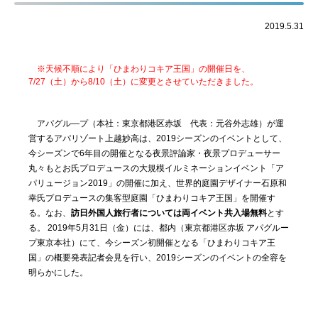
2019.5.31
※天候不順により「ひまわりコキア王国」の開催日を、
7/27（土）から8/10（土）に変更とさせていただきました。
アパグル―プ（本社：東京都港区赤坂 代表：元谷外志雄）が運
営するアパリゾート上越妙高は、2019シーズンのイベントとして、
今シーズンで6年目の開催となる夜景評論家・夜景プロデューサー
丸々もとお氏プロデュースの大規模イルミネーションイベント「ア
パリュージョン2019」の開催に加え、世界的庭園デザイナー石原和
幸氏プロデュースの集客型庭園「ひまわりコキア王国」を開催す
る。なお、
訪日外国人旅行者については両イベント共入場無料
とす
る。 2019年5月31日（金）には、都内（東京都港区赤坂 アパグルー
プ東京本社）にて、今シーズン初開催となる「ひまわりコキア王
国」の概要発表記者会見を行い、2019シーズンのイベントの全容を
明らかにした。