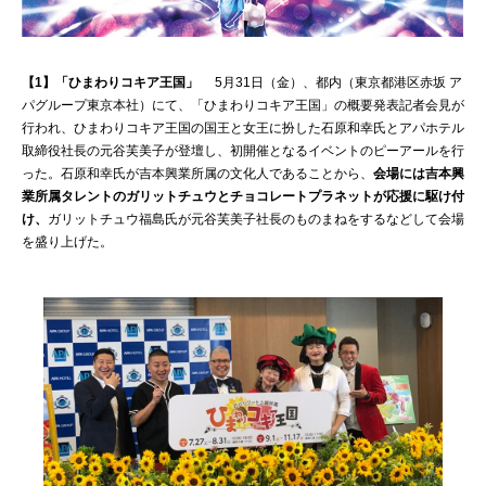
【1】「ひまわりコキア王国」
5月31日（金）、都内（東京都港区赤坂 ア
パグループ東京本社）にて、「ひまわりコキア王国」の概要発表記者会見が
行われ、ひまわりコキア王国の国王と女王に扮した石原和幸氏とアパホテル
取締役社長の元谷芙美子が登壇し、初開催となるイベントのピーアールを行
った。石原和幸氏が吉本興業所属の文化人であることから、
会場には吉本興
業所属タレントのガリットチュウとチョコレートプラネットが応援に駆け付
け、
ガリットチュウ福島氏が元谷芙美子社長のものまねをするなどして会場
を盛り上げた。