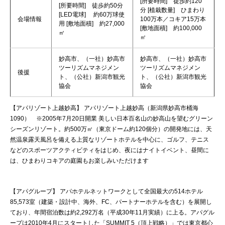
[所要時間] 徒歩約120
[所要時間] 徒歩約50分
分 [植栽数量] ひまわり
[LED電球] 約60万球使
会場情報
100万本／コキア15万本
用 [敷地面積] 約27,000
[敷地面積] 約100,000
㎡
㎡
妙高市、（一社）妙高市
妙高市、（一社）妙高市
ツーリズムマネジメン
ツーリズムマネジメン
後援
ト、（公社）新潟市観光
ト、（公社）新潟市観光
協会
協会
【アパリゾート上越妙高】 アパリゾート上越妙高（新潟県妙高市桶海
1090） ※2005年7月20日開業 美しい日本百名山の妙高山を望むグリーン
シーズンリゾート。約500万㎡（東京ドーム約120個分）の開発地には、天
然温泉露天風呂を備える上質なリゾートホテルを中心に、ゴルフ、テニス
などのスポーツアクティビティをはじめ、夜にはナイトイベント、昼間に
は、ひまわりコキアの庭園もお楽しみいただけます
【アパグループ】 アパホテルネットワークとして全国最大の514ホテル
85,573室（建築・設計中、海外、FC、パートナーホテルを含む）を展開し
ており、年間宿泊数は約2,292万名（平成30年11月実績）に上る。アパグル
ープは2010年4月にスタートした「SUMMIT 5（頂上戦略）」では東京都心