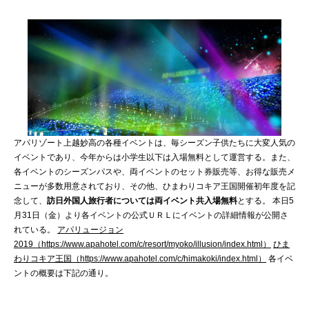
アパリゾート上越妙高の各種イベントは、毎シーズン子供たちに大変人気の
イベントであり、今年からは小学生以下は入場無料として運営する。また、
各イベントのシーズンパスや、両イベントのセット券販売等、お得な販売メ
ニューが多数用意されており、その他、ひまわりコキア王国開催初年度を記
念して、
訪日外国人旅行者については両イベント共入場無料
とする。 本日5
月31日（金）より各イベントの公式ＵＲＬにイベントの詳細情報が公開さ
れている。
アパリュージョン
2019（https://www.apahotel.com/c/resort/myoko/illusion/index.html）
ひま
わりコキア王国（https://www.apahotel.com/c/himakoki/index.html）
各イベ
ントの概要は下記の通り。