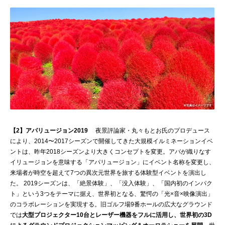
【2】アパリュージョン2019
夜景評論家・丸々もとお氏のプロデュース
により、2014〜2017シーズンで開催してきた大規模イルミネーションイベ
ントは、昨年2018シーズンより大きくコンセプトを変更。アパが織りなす
イリュージョンを意味する「アパリュージョン」にイベント名称を変更し、
来場者が時空を超えて7つの異次元世界を旅する体験型イベントを演出し
た。 2019シーズンは、「絶景体験」、「没入体験」、「国内初のインパク
ト」という3つをテーマに据え、世界初となる、驚愕の「光×音×映像演出」
のコラボレーションを実現する。旧ゴルフ場9番ホールの広大なグラウンド
では
大型プロジェクター10台とレーザー機器をフルに活用し、世界初の3D