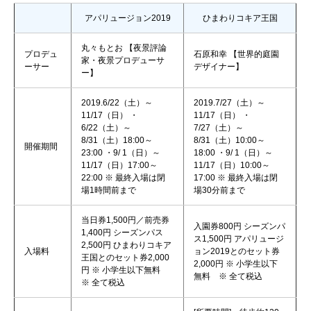
アパリュージョン2019
ひまわりコキア王国
丸々もとお 【夜景評論
プロデュ
石原和幸 【世界的庭園
家・夜景プロデューサ
ーサー
デザイナー】
ー】
2019.6/22（土）～
2019.7/27（土）～
11/17（日） ・
11/17（日） ・
6/22（土）～
7/27（土）～
8/31（土）18:00～
8/31（土）10:00～
開催期間
23:00 ・9/ 1（日）～
18:00 ・9/ 1（日）～
11/17（日）17:00～
11/17（日）10:00～
22:00 ※ 最終入場は閉
17:00 ※ 最終入場は閉
場1時間前まで
場30分前まで
当日券1,500円／前売券
入園券800円 シーズンパ
1,400円 シーズンパス
ス1,500円 アパリュージ
2,500円 ひまわりコキア
入場料
ョン2019とのセット券
王国とのセット券2,000
2,000円 ※ 小学生以下
円 ※ 小学生以下無料
無料 ※ 全て税込
※ 全て税込