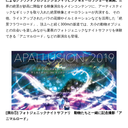
によるグラウンドプロジェクションマッピング＆オーロラショーを展開。
世
界の絶景が妙高に降臨する映像演出をメインコンテンツに、アーティスティ
ックなギミックを取り入れた絶景映像とオーロラショーが共演する。 その
他、ライトアップされたバラの花畑やイルミネーションなどを活用した「絶
景フラワーロード」、頂上へと続く300mの坂道では、大小の動物オブジェ
との出会いを楽しみながら夏夜のフォトジェニックなナイトサファリを体験
できる「アニマルロード」などの新演出も登場。
[演出①] フォトジェニックナイトサファリ 動物たちと一緒に記念撮影「ア
ニマルロード」