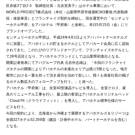
区赤坂3丁目2-3 取締役社長：元谷芙美子）はホテル事業において、
WORLD PROJECT株式会社（本社：山梨県甲府市後屋町363番地 代表取締
役：保坂東吾）とフランチャイズ契約を締結し、現在運営中の「センチュリ
ーホテル甲府」をアパホテル〈甲府南〉と改称し、本日5月15日（金）にリ
ブランドオープンした。
センチュリーホテル甲府は、平成24年4月1日よりアパ パートナーホテルズ
※に加盟し、アパポイントの貯まるホテルとしてアパカード会員に広く認知
されてきた。このたびのリブランドオープンで、フランチャイズホテルとし
て28号店目となり、アパホテルブランドとしては山梨県初進出となる。
開業記者発表にてアパグループ代表 元谷外志雄は、「今回のフランチャイ
ズホテルの開業によりアパホテルの未進出エリアは残り5県となった。地方
都市における一翼を担って頂き成功を治めて欲しい。我々も保坂社長の掲げ
るホテル数拡大のフォローアップを行う。」と述べた。
アパホテル〈甲府南〉は、全室40型液晶テレビを導入し、全室クロス、家
具のリニューアル工事を行い、最上階の客室はアパホテルオリジナルベッド
「Cloud Fit（クラウドフィット）」を導入し、アパホテル標準仕様のサー
ビスを行う。
今回の契約により、北海道から沖縄まで展開するアパホテルズ＆リゾーツは
全国327ホテル52,359室（建設・計画中ホテル、パートナーホテルを含む）
となる。