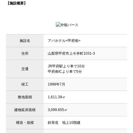
【施設概要】
施設名
アパホテル<甲府南>
住所
山梨県甲府市上今井町1031-3
JR甲府駅より車で10分
交通
甲府南ICより車で5分
竣工
1998年7月
敷地面積
1,611.39㎡
建物延床面積
3,099.655㎡
構造・規模
鉄骨造 地上10階建