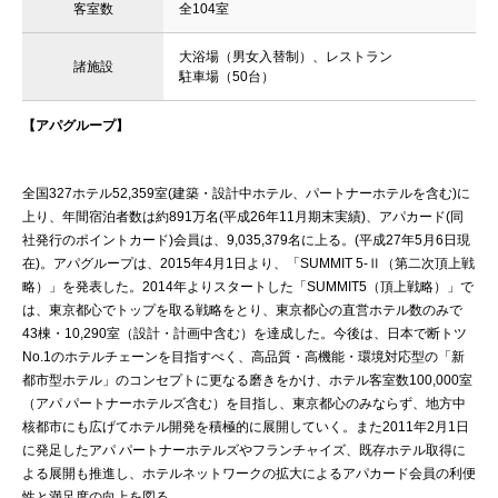
客室数
全104室
大浴場（男女入替制）、レストラン
諸施設
駐車場（50台）
【アパグループ】
全国327ホテル52,359室(建築・設計中ホテル、パートナーホテルを含む)に
上り、年間宿泊者数は約891万名(平成26年11月期末実績)、アパカード(同
社発行のポイントカード)会員は、9,035,379名に上る。(平成27年5月6日現
在)。アパグループは、2015年4月1日より、「SUMMIT 5-Ⅱ（第二次頂上戦
略）」を発表した。2014年よりスタートした「SUMMIT5（頂上戦略）」で
は、東京都心でトップを取る戦略をとり、東京都心の直営ホテル数のみで
43棟・10,290室（設計・計画中含む）を達成した。今後は、日本で断トツ
No.1のホテルチェーンを目指すべく、高品質・高機能・環境対応型の「新
都市型ホテル」のコンセプトに更なる磨きをかけ、ホテル客室数100,000室
（アパ パートナーホテルズ含む）を目指し、東京都心のみならず、地方中
核都市にも広げてホテル開発を積極的に展開していく。また2011年2月1日
に発足したアパ パートナーホテルズやフランチャイズ、既存ホテル取得に
よる展開も推進し、ホテルネットワークの拡大によるアパカード会員の利便
性と満足度の向上を図る。