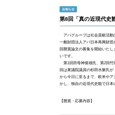
お知らせ
第8回「真の近現代史観
アパグループは社会貢献活動(
一般財団法人アパ日本再興財団が
回懸賞論文の募集を開始いたし
いです。
第1回田母神俊雄氏、第2回竹
回は衆議院議員の杉田水脈氏が
から今日に至るまで、欧米やア
かし、独自の近現代史観で日本
【懸賞・応募内容】