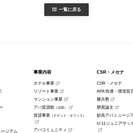
一覧に戻る
事業内容
CSR・メセナ
ホテル事業
CSR・メセナ
E
リゾート事業
APA 快適・環境宣
マンション事業
勝兵塾
ー
アパ賃貸館
懸賞論文
（北陸）
賃貸事業
妙高アパミュージ
（テナント・オフィス）
U-11ジュニアサッ
アパコミュニティ
ュージアム