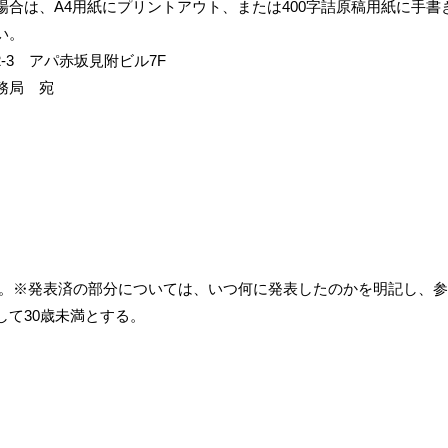
合は、A4用紙にプリントアウト、または400字詰原稿用紙に手書
い。
-2-3 アパ赤坂見附ビル7F
事務局 宛
※発表済の部分については、いつ何に発表したのかを明記し、参照
して30歳未満とする。