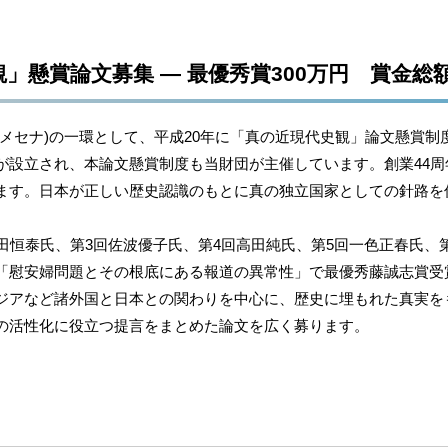
」懸賞論文募集 ― 最優秀賞300万円 賞金総額
メセナ)の一環として、平成20年に「真の近現代史観」論文懸賞制
設立され、本論文懸賞制度も当財団が主催しています。創業44周年
ます。日本が正しい歴史認識のもとに真の独立国家としての針路を
田恒泰氏、第3回佐波優子氏、第4回高田純氏、第5回一色正春氏、第
「慰安婦問題とその根底にある報道の異常性」で最優秀藤誠志賞受
ジアなど諸外国と日本との関わりを中心に、歴史に埋もれた真実を
の活性化に役立つ提言をまとめた論文を広く募ります。