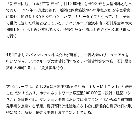
「新神田団地」（金沢市新神田1丁目10-90他）は全100戸と大型団地となっ
ており、1977年12月建築され、近隣に保育施設や小中学校がある等住環境
に優れ、間取りも3ＤＫを中心としたファミリータイプとなっており、子育
て世代に適した環境となっている。アパグループ金沢本店（石川県金沢市大
和町1-5）からも近い立地であり、今後新たな住環境を創造すべく取り組ん
で行く。
4月1日よりアパマンション株式会社が所有し、一部内装のリニューアルを
行いながら、アパグループの賃貸部門であるアパ賃貸館金沢本店（石川県金
沢市大和町1-5）にて賃貸募集行う。
アパグループは、3月20日に次期中期5ヵ年計画「ＳＵＭＭＩＴ 5-II」を発表
したばかりであり、ホテルネットワーク客室数100,000室（設計・建築中を
含む）を目指す他、マンション事業においては高ブランド化から総合都市開
発事業を展開する予定。賃貸部門は北陸地方を中心に積極的な賃貸物件の取
得に加え、新築一棟売り事業も展開予定としている。