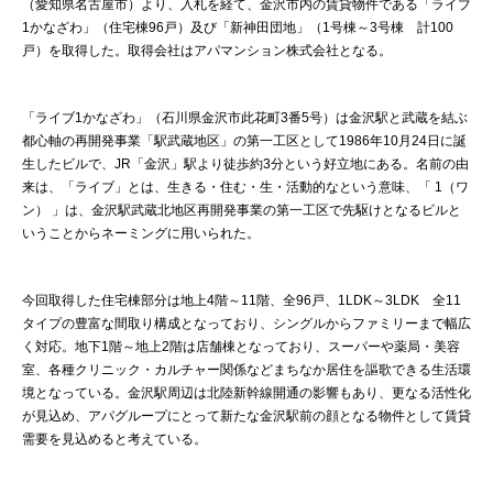
（愛知県名古屋市）より、入札を経て、金沢市内の賃貸物件である「ライブ
1かなざわ」（住宅棟96戸）及び「新神田団地」（1号棟～3号棟 計100
戸）を取得した。取得会社はアパマンション株式会社となる。
「ライブ1かなざわ」（石川県金沢市此花町3番5号）は金沢駅と武蔵を結ぶ
都心軸の再開発事業「駅武蔵地区」の第一工区として1986年10月24日に誕
生したビルで、JR「金沢」駅より徒歩約3分という好立地にある。名前の由
来は、「ライブ」とは、生きる・住む・生・活動的なという意味、「 1（ワ
ン） 」は、金沢駅武蔵北地区再開発事業の第一工区で先駆けとなるビルと
いうことからネーミングに用いられた。
今回取得した住宅棟部分は地上4階～11階、全96戸、1LDK～3LDK 全11
タイプの豊富な間取り構成となっており、シングルからファミリーまで幅広
く対応。地下1階～地上2階は店舗棟となっており、スーパーや薬局・美容
室、各種クリニック・カルチャー関係などまちなか居住を謳歌できる生活環
境となっている。金沢駅周辺は北陸新幹線開通の影響もあり、更なる活性化
が見込め、アパグループにとって新たな金沢駅前の顔となる物件として賃貸
需要を見込めると考えている。