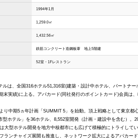
1994年1月
1,259.0㎡
1,432.56㎡
鉄筋コンクリート造鋼板葦 地上5階建
52室・1Fレストラン
ルは、全国316ホテル51,316室(建築・設計中ホテル、パートナ
月期末実績)に上る。アパカード(同社発行のポイントカード)会員は、8,68
1日より中期5ヵ年計画「SUMMIT 5」を始動。頂上戦略として東京
型ホテル」を36ホテル、8,552室開発（計画・建設中を含む）。20
計画では大型ホテル開発を地方中核都市にも広げて積極的にトライしていく
やフランチャイズ展開も推進し、ネットワーク拡大によるアパカー