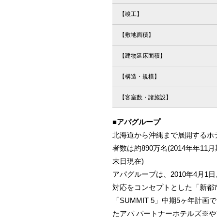
【竣工】
【敷地面積】
【建物延床面積】
【構造・規模】
【客室数・諸施設】
■アパグループ
北海道から沖縄まで展開するホテ
者数は約890万名(2014年年11
末日現在)
アパグループは、2010年4月
対応をコンセプトとした「新都市
「SUMMIT 5」中期5ヶ年
たアパ パートナーホテルズ※