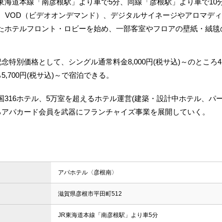
海道本線「南彦根駅」より車で5分、同線「彦根駅」より車で10分
り、VOD（ビデオオンデマンド）、デジタルサイネージやアロマデ
たホテルフロント・ロビーを始め、一部客室やフロアの壁紙・絨毯
特別価格として、シングル通常料金8,000円(税サ込)～のところ4,
ろ5,700円(税サ込)～で宿泊できる。
316ホテル、5万室を超えるホテル運営(建築・設計中ホテル、パ
えるアパカード会員を武器にフランチャイズ事業を展開していく。
アパホテル〈彦根南〉
滋賀県彦根市平田町512
JR東海道本線「南彦根駅」より車5分