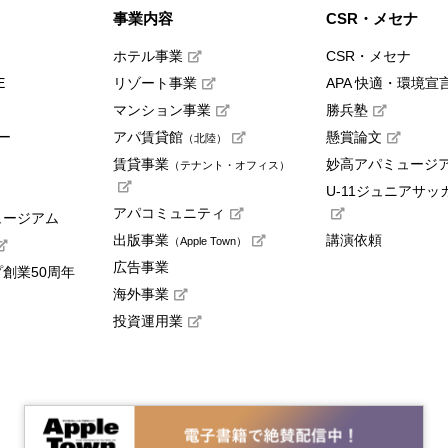
事業内容
CSR・メセナ
ホテル事業
CSR・メセナ
E
リゾート事業
APA 快適・環境宣
マンション事業
勝兵塾
ー
アパ賃貸館
懸賞論文
（北陸）
賃貸事業
妙高アパミュージ
（テナント・オフィス）
U-11ジュニアサッ
アパコミュニティ
ュージアム
出版事業
講演依頼
（Apple Town）
広告事業
創業50周年
海外事業
投資運用業