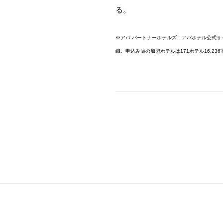
る。
※アパ パートナーホテルズ…アパホテル公式
織。申込み済の加盟ホテルは171ホテル16,236室