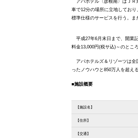
アパホテル〈彦根南〉はＪＲ東
車で12分の場所に立地してお
標準仕様のサービスを行う。ま
平成27年6月末日まで、開業記念
料金13,000円(税サ込)～のとこ
アパホテルズ＆リゾーツは全国
ったノウハウと850万人を超
■施設概要
【施設名】
【住所】
【交通】