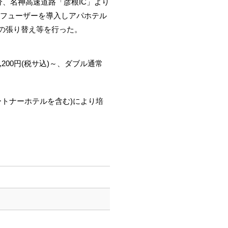
、名神高速道路「彦根IC」より
ィフューザーを導入しアパホテル
の張り替え等を行った。
200円(税サ込)～、ダブル通常
ートナーホテルを含む)により培