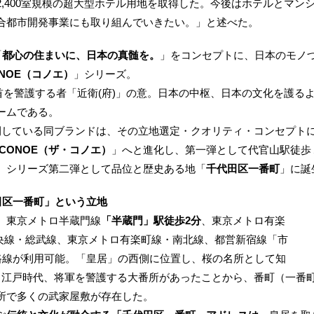
,400室規模の超大型ホテル用地を取得した。今後はホテルとマン
合都市開発事業にも取り組んでいきたい。」と述べた。
「
都心の住まいに、日本の真髄を。
」をコンセプトに、日本のモノ
ONOE（コノエ）
」シリーズ。
首を警護する者「近衛(府)」の意。日本の中枢、日本の文化を護る
ームである。
している同ブランドは、その立地選定・クオリティ・コンセプト
E CONOE（ザ・コノエ）
」へと進化し、第一弾として代官山駅徒歩
、シリーズ第二弾として品位と歴史ある地「
千代田区一番町
」に誕
田区一番町」という立地
、東京メトロ半蔵門線
「半蔵門」駅徒歩2分
、東京メトロ有楽
中央線・総武線、東京メトロ有楽町線・南北線、都営新宿線「市
6路線が利用可能。「皇居」の西側に位置し、桜の名所として知
。江戸時代、将軍を警護する大番所があったことから、番町（一番
所で多くの武家屋敷が存在した。