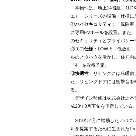
本物件は、地上14階建、1LDK
エ）」シリーズの設備・仕様に
①
ハイセキュリティ
：「風除室
に専用EVホールを設置。また
のセキュリティとプライバシー
②
エコ仕様
：LOW-E（低放
ルのノウハウを活かし、住戸内
「4」を取得予定。
③
快適性
：リビングには床暖房
た、リビングドアには衝撃音を
る。
デザイン監修は株式会社辻本デ
成28年8月下旬を予定している
2010年4月に始動したアパグ
ルを提案するために生まれたPrem