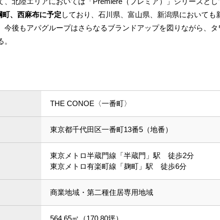
して、北陸エリアにおいては「Premiere（プレミア）」シリーズ
綱町、西麻布に予定
しており、石川県、富山県、新潟県においても新たな
。今後もアパグループはさらなるブランドアップを図りながら、タ
る。
THE CONOE〈一番町〉
東京都千代田区一番町13番5（地番）
東京メトロ半蔵門線「半蔵門」駅 徒歩2分
東京メトロ有楽町線「麹町」駅 徒歩6分
商業地域・第二種住居専用地域
564.65㎡（170.80坪）