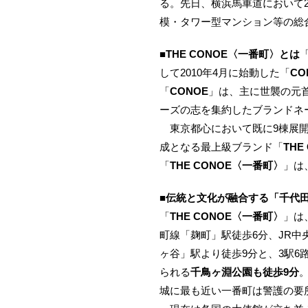
る。先日、横浜馬車道において2
模・タワー型マンション等の総
■
THE CONOE〈一番町〉とは
して2010年4月に始動した「
C
「
CONOE
」は、主に世襲の元
ーズの志を集約したブランドネ
東京都心において既に9棟展開
成となる最上級ブランド「
TH
「
THE CONOE〈一番町〉
」は
■
伝統と文化が融合する「千代
「
THE CONOE〈一番町〉
」は
町線「麹町」駅徒歩6分、JR
ヶ谷」駅より徒歩9分と、3駅
られる
千鳥ヶ淵公園も徒歩9分
城に最も近い一番町は警護の要