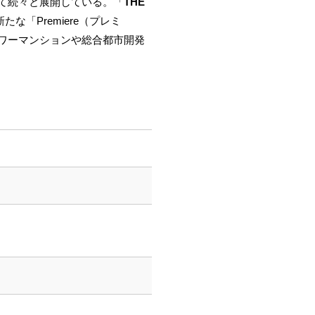
として続々と展開している。「
THE
「Premiere（プレミ
ワーマンションや総合都市開発