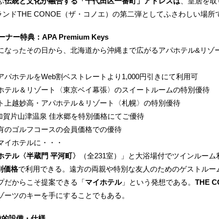
ぶ
伝統と文化が融合する「千代田区一番町」アドレスは
、皇居を取
ランドTHE CONOE（ザ・コノエ）の第二弾としてふさわしい場所
ナー特典：APA Premium Keys
なったその日から、北海道から沖縄まで広がるアパホテル&リゾ
アパホテルをWeb割ベストレートより1,000円引きにて利用可
ホテル＆リゾート〈東京ベイ幕張〉のスイートルームの特別優待
ト上越妙高・アパホテル＆リゾート〈札幌〉の特別優待
R加賀片山津温泉 佳水郷を特別価格にてご優待
有のゴルフコースの会員価格での優待
マイホテルに・・・
ホテル〈半蔵門 平河町〉
（全231室）」と大浴場付でツインルーム
別価格
で利用できる。遠方の両親や特別な友人のためのゲストルー
プだからこそ提案できる「
マイホテル
」という発想である。
THE 
ゾーツのキーを手にすることでもある。
特徴的設備・仕様