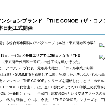
ンションブランド 「THE CONOE（ザ・コノ
 本日起工式開催
する総合都市開発のアパグループ（本社：東京都港区赤坂3-
19日、千代田区
番町エリアでは3棟目
となる「
THE
邸）（東京都千代田区一番町）の起工式を執り行った。
、アパグループ代表 元谷外志雄は、「ホテル事業が好調
プ頂上戦略・SUMMIT5を始動して以降、完成したホテルはいずれ
マンション「THE CONOE」シリーズを開始したことで、ホテ
 CONOE〈代官山〉」は、全109邸に対して2,000件以上の反
ONOE〈一番町〉」も、「半蔵門」駅徒歩2分という交通アクセス
、成功を確信している。今後、「THE CONOE」シリーズは、