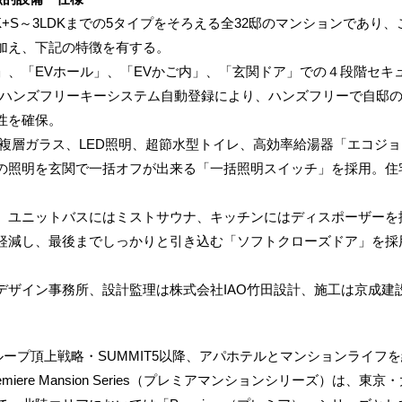
+S～3LDKまでの5タイプをそろえる全32邸のマンションであり、
加え、下記の特徴を有する。
」、「EVホール」、「EVかご内」、「玄関ドア」での４段階セキ
、ハンズフリーキーシステム自動登録により、ハンズフリーで自邸
性を確保。
射）複層ガラス、LED照明、超節水型トイレ、高効率給湯器「エコジ
の照明を玄関で一括オフが出来る「一括照明スイッチ」を採用。住
、ユニットバスにはミストサウナ、キッチンにはディスポーザーを
軽減し、最後までしっかりと引き込む「ソフトクローズドア」を採
ザイン事務所、設計監理は株式会社IAO竹田設計、施工は京成建
。
ループ頂上戦略・SUMMIT5以降、アパホテルとマンションライフ
iere Mansion Series（プレミアマンションシリーズ）は、東