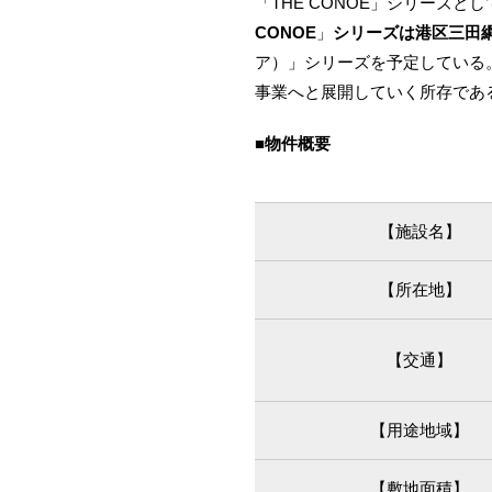
「THE CONOE」シリーズと
CONOE
」
シリーズは港区三田
ア）」シリーズを予定している
事業へと展開していく所存であ
■物件概要
【施設名】
【所在地】
【交通】
【用途地域】
【敷地面積】