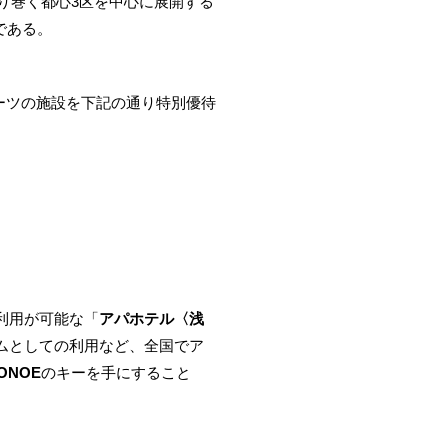
り巻く都心3区を中心に展開する
である。
ーツの施設を下記の通り特別優待
利用が可能な「
アパホテル〈浅
ムとしての利用など、全国でア
CONOE
のキーを手にすること