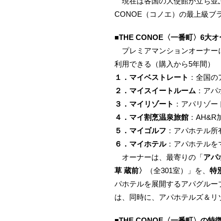
現在は各国の大使館が立ち並
CONOE（コノエ）の最上級ブ
■
THE CONOE〈一番町〉6大オー
プレミアマンションオーナーに
利用できる（購入から5年間）
１．マイベストレート
：全国の
２．マイスイートルーム
：アパ
３．マイリゾート
：アパリゾー
４．マイ割烹温泉旅館
：AH&
５．マイゴルフ
：アパホテル所
６．マイホテル
：アパホテルを
オーナーは、最寄りの「
アパ
草 蔵前〉
（全301室）」を、
特
パホテルを展開するアパグルー
は、同時に、アパホテルズ＆リ
■THE CONOE〈一番町〉の