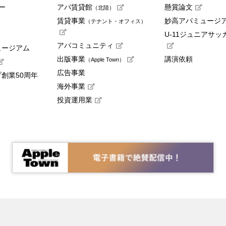
ー
アパ賃貸館
懸賞論文
（北陸）
賃貸事業
妙高アパミュージ
（テナント・オフィス）
U-11ジュニアサッ
アパコミュニティ
ュージアム
出版事業
講演依頼
（Apple Town）
広告事業
創業50周年
海外事業
投資運用業