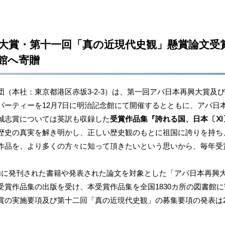
大賞・第十一回「真の近現代史観」懸賞論文受
館へ寄贈
（本社：東京都港区赤坂3-2-3）は、第一回アパ日本再興大賞及
パーティーを12月7日に明治記念館にて開催するとともに、アパ日
誠志賞については英訳も収録した
受賞作品集『誇れる国、日本〔Ⅺ
史の真実を解き明かし、正しい歴史観のもとに祖国に誇りを持ち
作品を、より多くの方々に知って頂きたいという思いから、毎年受
に発刊された書籍や発表された論文を対象とした「アパ日本再興
受賞作品集の出版を受け、本受賞作品集を全国1830カ所の図書館
の実施要項及び第十二回「真の近現代史観」の募集要項の発表は20