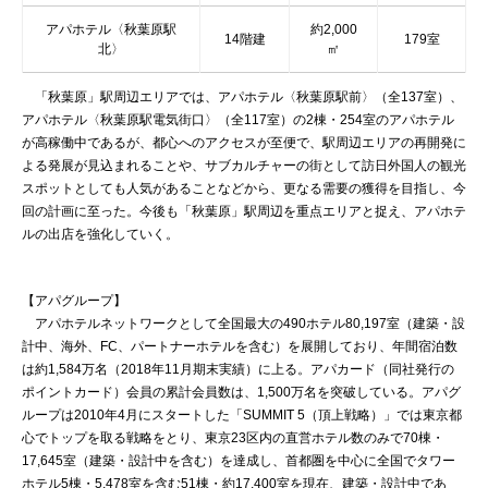
アパホテル〈秋葉原駅
約2,000
14階建
179室
北〉
㎡
「秋葉原」駅周辺エリアでは、アパホテル〈秋葉原駅前〉（全137室）、
アパホテル〈秋葉原駅電気街口〉（全117室）の2棟・254室のアパホテル
が高稼働中であるが、都心へのアクセスが至便で、駅周辺エリアの再開発に
よる発展が見込まれることや、サブカルチャーの街として訪日外国人の観光
スポットとしても人気があることなどから、更なる需要の獲得を目指し、今
回の計画に至った。今後も「秋葉原」駅周辺を重点エリアと捉え、アパホテ
ルの出店を強化していく。
【アパグループ】
アパホテルネットワークとして全国最大の490ホテル80,197室（建築・設
計中、海外、FC、パートナーホテルを含む）を展開しており、年間宿泊数
は約1,584万名（2018年11月期末実績）に上る。アパカード（同社発行の
ポイントカード）会員の累計会員数は、1,500万名を突破している。アパグ
ループは2010年4月にスタートした「SUMMIT 5（頂上戦略）」では東京都
心でトップを取る戦略をとり、東京23区内の直営ホテル数のみで70棟・
17,645室（建築・設計中を含む）を達成し、首都圏を中心に全国でタワー
ホテル5棟・5,478室を含む51棟・約17,400室を現在、建築・設計中であ