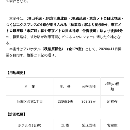
式会社となる。
本案件は、
JR山手線・JR京浜東北線・JR総武線・東京メトロ日比谷線・
つくばエクスプレスの5線が乗り入れる「秋葉原」駅より徒歩5分、東京メ
トロ銀座線「末広町」駅や東京メトロ日比谷線「仲御徒町」駅より徒歩6分
の、複数路線、複数駅が利用可能なビジネスやレジャーに適した立地とな
る。
本案件は
アパホテル〈秋葉原駅北〉（全179室）
として、2020年11月開
業を目指す。概要は下記の通り。
【用地概要】
権利の種
所 在
地 番
公簿面積
類
台東区台東1丁目
239番1他
363.33㎡
所有権
【計画概要】
ホテル名(仮称)
規 模
延床面積
客室数