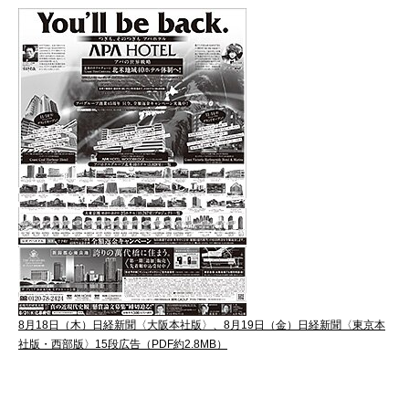
8月18日（木）日経新聞〈大阪本社版〉、8月19日（金）日経新聞〈東京本
社版・西部版〉15段広告（PDF約2.8MB）