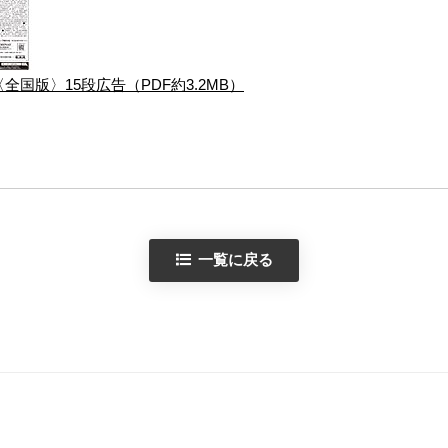
〈全国版〉15段広告（PDF約3.2MB）
一覧に戻る