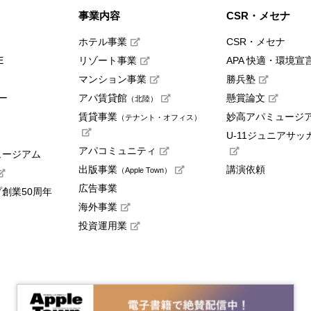
事業内容
CSR・メセナ
ホテル事業
CSR・メセナ
E
リゾート事業
APA 快適・環境宣
マンション事業
勝兵塾
ー
アパ賃貸館
懸賞論文
（北陸）
賃貸事業
妙高アパミュージ
（テナント・オフィス）
U-11ジュニアサッ
アパコミュニティ
ュージアム
出版事業
講演依頼
（Apple Town）
広告事業
創業50周年
海外事業
投資運用業