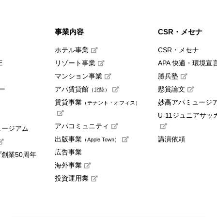
事業内容
CSR・メセナ
ホテル事業
CSR・メセナ
E
リゾート事業
APA 快適・環境宣
マンション事業
勝兵塾
ー
アパ賃貸館
懸賞論文
（北陸）
賃貸事業
妙高アパミュージ
（テナント・オフィス）
U-11ジュニアサッ
アパコミュニティ
ュージアム
出版事業
講演依頼
（Apple Town）
広告事業
創業50周年
海外事業
投資運用業