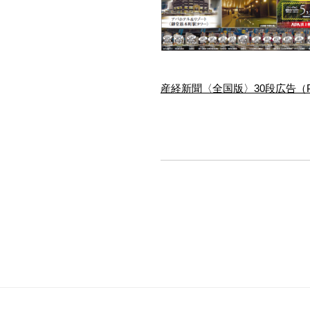
産経新聞〈全国版〉30段広告（P