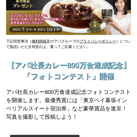
下記同意事項（
権利関係
及びアパグループの
プライバシーポリシー
）につい
て熟読いただき同意の上、奮ってご応募ください。
【アパ社長カレー800万食達成記念】
「フォトコンテスト」開催
アパ社長カレー800万食達成記念フォトコンテスト
を開催します。最優秀賞には「東京ベイ幕張イン
ペリアルスイート宿泊券」など豪華賞品を進呈！
写真を撮影して投稿しよう！