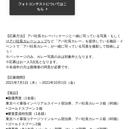
フォトコンテストについてはこ
ちら
【応募方法】 アパ社長カレーパッケージと一緒に写っている写真・もしく
は
アパ社長カレーショップ
など「アパ社長カレー」を提供している施設・イ
ベントで「アパ社長カレー」が一緒に写っている写真を撮影して投稿しよ
う！
※パッケージのみ、カレー写真のみは対象外となります。
※応募はお一人3点迄となります。
※未成年の方は親権者の同意が必要です。
【応募期間】
2021年7月1日（木）～2021年10月1日（金）
【賞品】
■最優秀賞（1名様）
東京ベイ幕張インペリアルスイート宿泊券、アパ社長カレー３箱（90個）
+ゴールドスプーン３個
■審査委員特別賞（1名様）
東京ベイ幕張コテージツインルーム宿泊券、アパ社長カレー２箱（60個）
+ゴールドスプーン2個