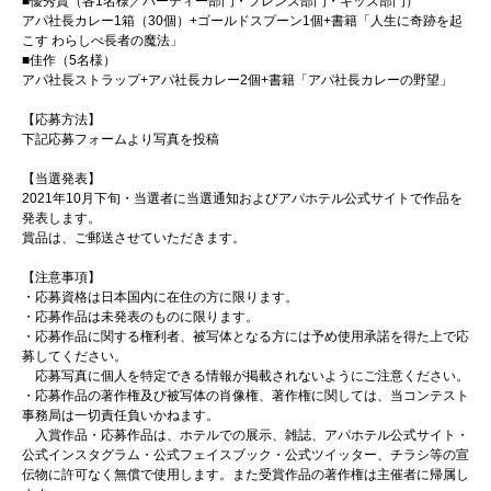
■優秀賞（各1名様／パーティー部門・フレンズ部門・キッズ部門）
アパ社長カレー1箱（30個）+ゴールドスプーン1個+書籍「人生に奇跡を起
こす わらしべ長者の魔法」
■佳作（5名様）
アパ社長ストラップ+アパ社長カレー2個+書籍「アパ社長カレーの野望」
【応募方法】
下記応募フォームより写真を投稿
【当選発表】
2021年10月下旬・当選者に当選通知およびアパホテル公式サイトで作品を
発表します。
賞品は、ご郵送させていただきます。
【注意事項】
・応募資格は日本国内に在住の方に限ります。
・応募作品は未発表のものに限ります。
・応募作品に関する権利者、被写体となる方には予め使用承諾を得た上で応
募してください。
応募写真に個人を特定できる情報が掲載されないようにご注意ください。
・応募作品の著作権及び被写体の肖像権、著作権に関しては、当コンテスト
事務局は一切責任負いかねます。
入賞作品・応募作品は、ホテルでの展示、雑誌、アパホテル公式サイト・
公式インスタグラム・公式フェイスブック・公式ツイッター、チラシ等の宣
伝物に許可なく無償で使用します。また受賞作品の著作権は主催者に帰属し