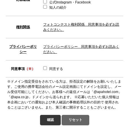
公式Instagram・Facebook
知人の紹介
フォトコンテスト権利関係 同意事項を必ずお読
権利関係
みください。
プライバシーポリ
プライバシーポリシー 同意事項を必ずお読みく
シー
ださい。
同意事項
（※）
同意する
※ドメイン指定受信をされている方は、拒否設定の解除をお願いいたしま
す。ご使用の携帯電話会社のメール設定画面にてドメインを設定し、メー
ル受信可能にしてください。お客様への返信メールは「@apahotel.com」
「@apa.co.jp」ドメインから送られます。 ※応募いただいた個人情報は
本企画においての通知および本人確認の事務処理以外の目的で 使用され
ることはございません。また、第三者に開示することもございません。