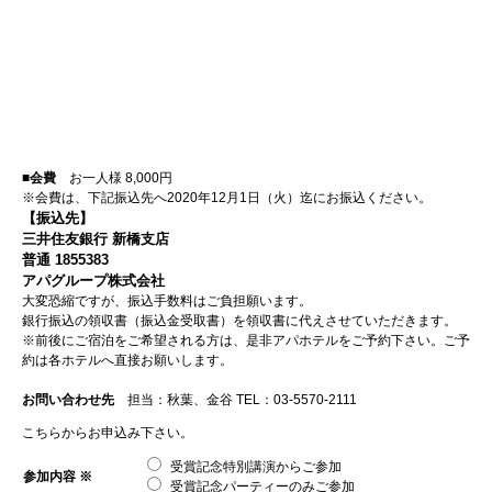
■会費
お一人様 8,000円
※会費は、下記振込先へ2020年12月1日（火）迄にお振込ください。
【振込先】
三井住友銀行 新橋支店
普通 1855383
アパグループ株式会社
大変恐縮ですが、振込手数料はご負担願います。
銀行振込の領収書（振込金受取書）を領収書に代えさせていただきます。
※前後にご宿泊をご希望される方は、是非アパホテルをご予約下さい。ご予
約は各ホテルへ直接お願いします。
お問い合わせ先
担当：秋葉、金谷 TEL：03-5570-2111
こちらからお申込み下さい。
受賞記念特別講演からご参加
参加内容 ※
受賞記念パーティーのみご参加