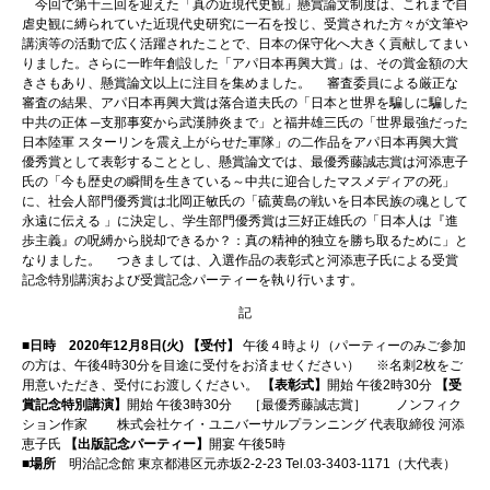
今回で第十三回を迎えた「真の近現代史観」懸賞論文制度は、これまで自
虐史観に縛られていた近現代史研究に一石を投じ、受賞された方々が文筆や
講演等の活動で広く活躍されたことで、日本の保守化へ大きく貢献してまい
りました。さらに一昨年創設した「アパ日本再興大賞」は、その賞金額の大
きさもあり、懸賞論文以上に注目を集めました。 審査委員による厳正な
審査の結果、アパ日本再興大賞は落合道夫氏の「日本と世界を騙しに騙した
中共の正体 ─支那事変から武漢肺炎まで」と福井雄三氏の「世界最強だった
日本陸軍 スターリンを震え上がらせた軍隊」の二作品をアパ日本再興大賞
優秀賞として表彰することとし、懸賞論文では、最優秀藤誠志賞は河添恵子
氏の「今も歴史の瞬間を生きている～中共に迎合したマスメディアの死」
に、社会人部門優秀賞は北岡正敏氏の「硫黄島の戦いを日本民族の魂として
永遠に伝える 」に決定し、学生部門優秀賞は三好正雄氏の「日本人は『進
歩主義』の呪縛から脱却できるか？：真の精神的独立を勝ち取るために」と
なりました。 つきましては、入選作品の表彰式と河添恵子氏による受賞
記念特別講演および受賞記念パーティーを執り行います。
記
■日時 2020年12月8日(火)
【受付】
午後４時より（パーティーのみご参加
の方は、午後4時30分を目途に受付をお済ませください） ※名刺2枚をご
用意いただき、受付にお渡しください。
【表彰式】
開始 午後2時30分
【受
賞記念特別講演】
開始 午後3時30分 ［最優秀藤誠志賞］ ノンフィク
ション作家 株式会社ケイ・ユニバーサルプランニング 代表取締役 河添
恵子氏
【出版記念パーティー】
開宴 午後5時
■場所
明治記念館 東京都港区元赤坂2-2-23 Tel.03-3403-1171（大代表）