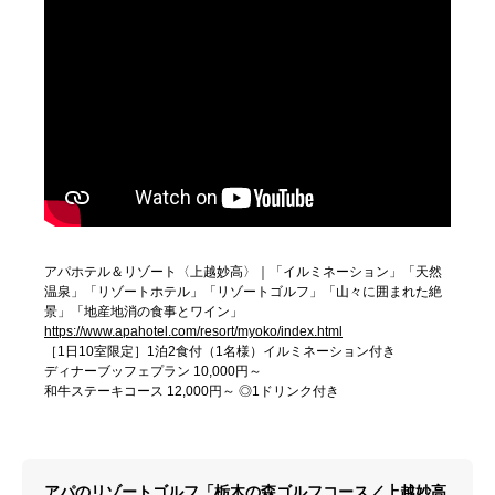
アパホテル＆リゾート〈上越妙高〉｜「イルミネーション」「天然
温泉」「リゾートホテル」「リゾートゴルフ」「山々に囲まれた絶
景」「地産地消の食事とワイン」
https://www.apahotel.com/resort/myoko/index.html
［1日10室限定］1泊2食付（1名様）イルミネーション付き
ディナーブッフェプラン 10,000円～
和牛ステーキコース 12,000円～ ◎1ドリンク付き
アパのリゾートゴルフ「栃木の森ゴルフコース／上越妙高