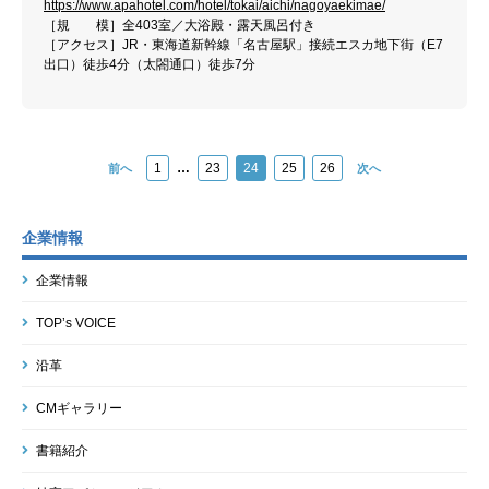
https://www.apahotel.com/hotel/tokai/aichi/nagoyaekimae/
［規 模］全403室／大浴殿・露天風呂付き
［アクセス］JR・東海道新幹線「名古屋駅」接続エスカ地下街（E7
出口）徒歩4分（太閤通口）徒歩7分
1
…
23
24
25
26
前へ
次へ
企業情報
企業情報
TOP’s VOICE
沿革
CMギャラリー
書籍紹介