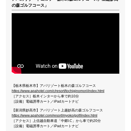
の森ゴルフコース」
【栃木県栃木市】アパリゾート栃木の森ゴルフコース
https://www.apahotel.com/c/resort/tochiginomori/index.html
［アクセス］栃木インターから車で約10分
［設備］電磁誘導カート／iPadカートナビ
【新潟県妙高市】アパリゾート上越妙高の森ゴルフコース
https://www.apahotel.com/resort/myoko/golf/index.html
［アクセス］上信越自動車道「中郷I.C」から車で約20分
［設備］電磁誘導カート／iPadカートナビ