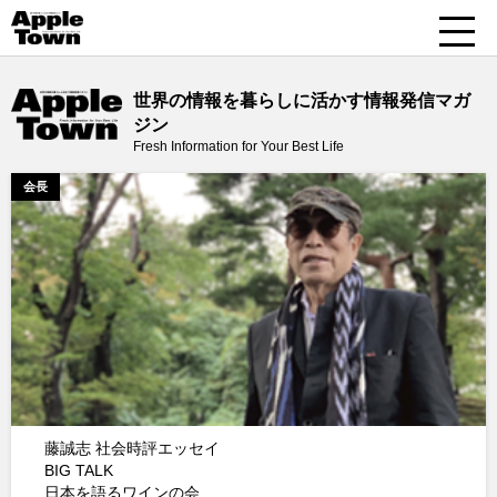
世界の情報を暮らしに活かす情報発信マガ
ジン
Fresh Information for Your Best Life
会長
藤誠志 社会時評エッセイ
BIG TALK
日本を語るワインの会